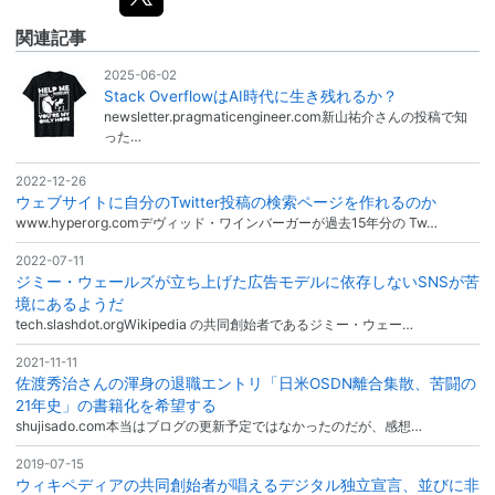
関連記事
2025-06-02
Stack OverflowはAI時代に生き残れるか？
newsletter.pragmaticengineer.com新山祐介さんの投稿で知
った…
2022-12-26
ウェブサイトに自分のTwitter投稿の検索ページを作れるのか
www.hyperorg.comデヴィッド・ワインバーガーが過去15年分の Tw…
2022-07-11
ジミー・ウェールズが立ち上げた広告モデルに依存しないSNSが苦
境にあるようだ
tech.slashdot.orgWikipedia の共同創始者であるジミー・ウェー…
2021-11-11
佐渡秀治さんの渾身の退職エントリ「日米OSDN離合集散、苦闘の
21年史」の書籍化を希望する
shujisado.com本当はブログの更新予定ではなかったのだが、感想…
2019-07-15
ウィキペディアの共同創始者が唱えるデジタル独立宣言、並びに非