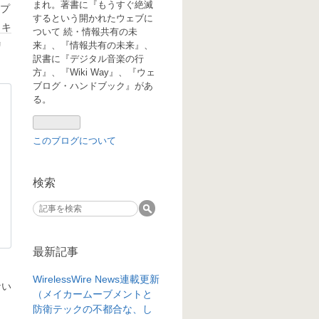
まれ。著書に『もうすぐ絶滅
ログ
プ
するという開かれたウェブに
Pro
ロキ
ついて 続・情報共有の未
来』、『情報共有の未来』、
リ
訳書に『デジタル音楽の行
方』、『Wiki Way』、『ウェ
ブログ・ハンドブック』があ
る。
このブログについて
検索
最新記事
WirelessWire News連載更新
ない
（メイカームーブメントと
。
防衛テックの不都合な、し