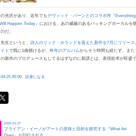
特の光沢があり、近年でも
デヴィッド・バーンとのコラボ作『Everything
Will Happen Today』
における、あの威厳のあるバッキングボーカルを
ものだ。
ノ先生というと、
詩人のリック・ホランドを迎えた新作を7月にリリース
サイト
で既に1曲聴けるが、
昨年のアルバム
からそう時間も経たず、また
イの新作のプロデュースもしてるはずなのに新譜とは、表現欲求が旺盛
。
-04-25 00:00
読者になる
2025-01-27
ブライアン・イーノがアートの意味と目的を探究する『What Art
Does』が刊行される