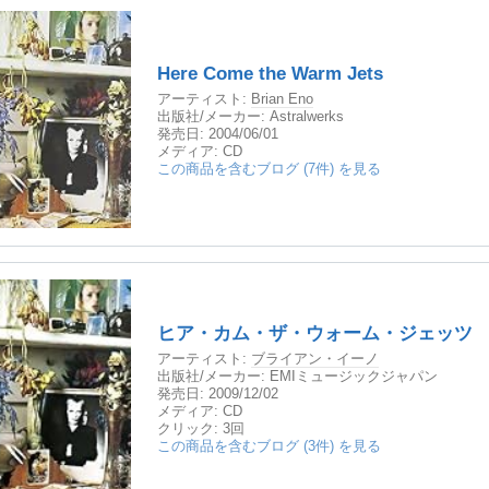
Here Come the Warm Jets
アーティスト:
Brian Eno
出版社/メーカー:
Astralwerks
発売日:
2004/06/01
メディア:
CD
この商品を含むブログ (7件) を見る
ヒア・カム・ザ・ウォーム・ジェッツ
アーティスト:
ブライアン・イーノ
出版社/メーカー:
EMIミュージックジャパン
発売日:
2009/12/02
メディア:
CD
クリック
: 3回
この商品を含むブログ (3件) を見る