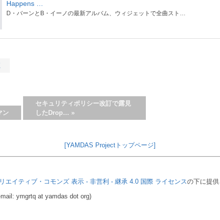
Happens …
D・バーンとB・イーノの最新アルバム、ウィジェットで全曲スト…
く
セキュリティポリシー改訂で露見
マン
したDrop…
»
[YAMDAS Projectトップページ]
リエイティブ・コモンズ 表示 - 非営利 - 継承 4.0 国際 ライセンス
の下に提供
mail: ymgrtq at yamdas dot org)