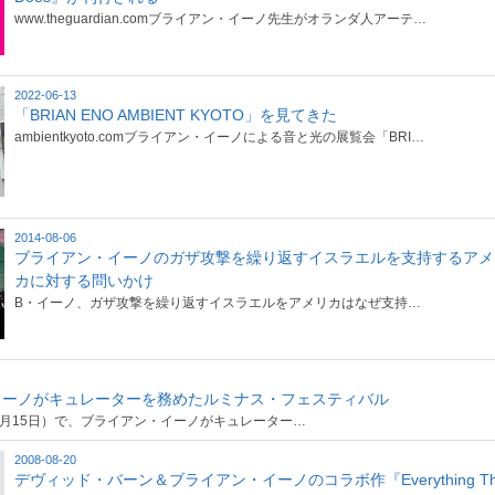
www.theguardian.comブライアン・イーノ先生がオランダ人アーテ…
2022-06-13
「BRIAN ENO AMBIENT KYOTO」を見てきた
ambientkyoto.comブライアン・イーノによる音と光の展覧会「BRI…
2014-08-06
ブライアン・イーノのガザ攻撃を繰り返すイスラエルを支持するアメ
カに対する問いかけ
B・イーノ、ガザ攻撃を繰り返すイスラエルをアメリカはなぜ支持…
イーノがキュレーターを務めたルミナス・フェスティバル
ews（6月15日）で、ブライアン・イーノがキュレーター…
2008-08-20
デヴィッド・バーン＆ブライアン・イーノのコラボ作『Everything Th