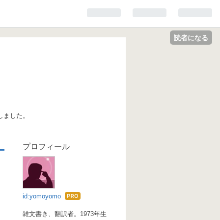
読者になる
しました。
プロフィール
ー
id:yomoyomo
はて
なブ
雑文書き、翻訳者。1973年生