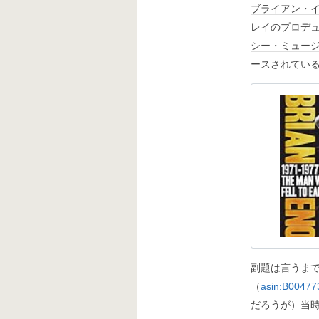
ブライアン・
レイのプロデ
シー・ミュー
ースされてい
副題は言うま
（
asin:B0047
だろうが）当