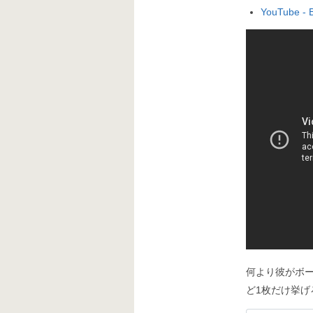
YouTube - B
何より彼がボ
ど1枚だけ挙げろと