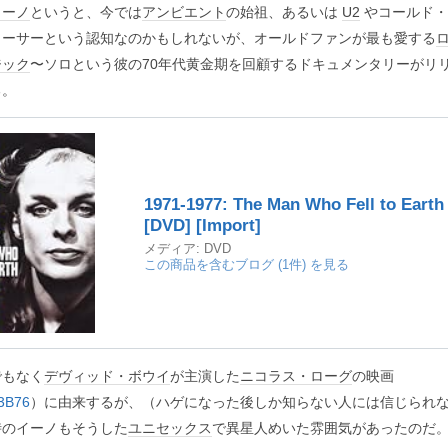
イーノ
というと、今では
アンビエント
の始祖、あるいは
U2
やコールド・
ューサーという認知なのかもしれないが、オールドファンが最も愛する
ジック
〜ソロという彼の70年代黄金期を回顧するドキュメンタリーがリ
る。
1971-1977: The Man Who Fell to Earth
[DVD] [Import]
メディア:
DVD
この商品を含むブログ (1件) を見る
でもなく
デヴィッド・ボウイ
が主演した
ニコラス・ローグ
の映画
73B76
）に由来するが、（ハゲになった後しか知らない人には信じられ
時のイーノもそうした
ユニセックス
で異星人めいた雰囲気があったのだ